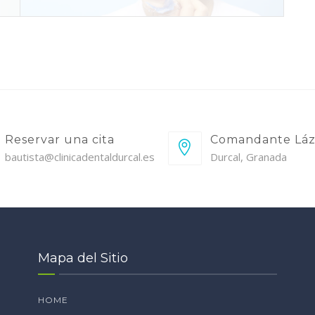
Reservar una cita
Comandante Láz
bautista@clinicadentaldurcal.es
Durcal, Granada
Mapa del Sitio
HOME