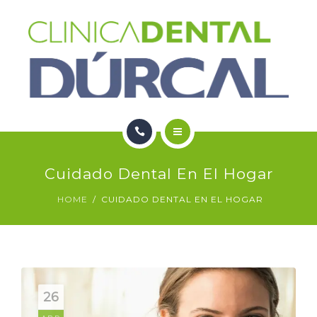
SERVICIOS
NOTICIAS
CONTACTO
HOME
Cuidado Dental En El Hogar
NOSOTROS
HOME
CUIDADO DENTAL EN EL HOGAR
SERVICIOS
NOTICIAS
CONTACTO
26