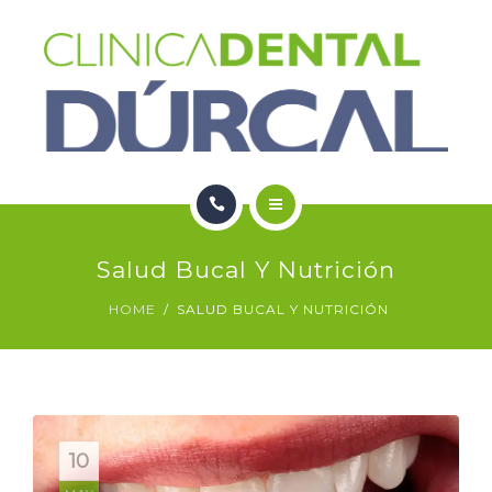
SERVICIOS
NOTICIAS
CONTACTO
HOME
Salud Bucal Y Nutrición
NOSOTROS
HOME
SALUD BUCAL Y NUTRICIÓN
SERVICIOS
NOTICIAS
CONTACTO
10