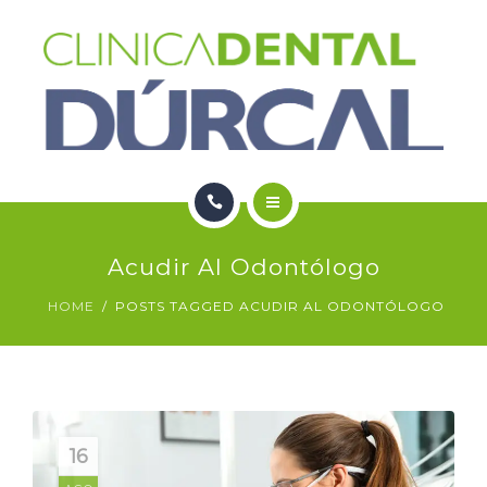
SERVICIOS
NOTICIAS
CONTACTO
HOME
Acudir Al Odontólogo
NOSOTROS
HOME
POSTS TAGGED ACUDIR AL ODONTÓLOGO
SERVICIOS
NOTICIAS
CONTACTO
16