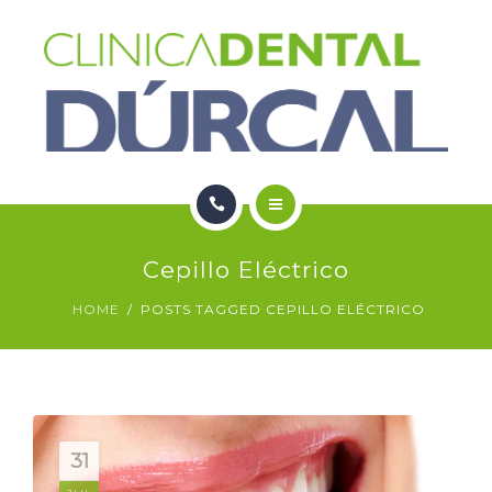
SERVICIOS
NOTICIAS
CONTACTO
HOME
Cepillo Eléctrico
NOSOTROS
HOME
POSTS TAGGED CEPILLO ELÉCTRICO
SERVICIOS
NOTICIAS
CONTACTO
31