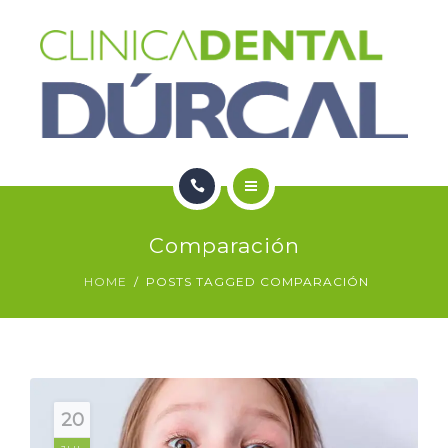
SERVICIOS
NOTICIAS
CONTACTO
HOME
Comparación
NOSOTROS
HOME
POSTS TAGGED COMPARACIÓN
SERVICIOS
NOTICIAS
CONTACTO
20