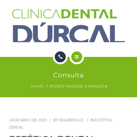
SERVICIOS
NOTICIAS
CONTACTO
HOME
Consulta
NOSOTROS
HOME
POSTS TAGGED CONSULTA
SERVICIOS
NOTICIAS
24 DE MAYO DE 2023
BY
DESARROLLO
IN
ESTÉTICA
CONTACTO
DENTAL