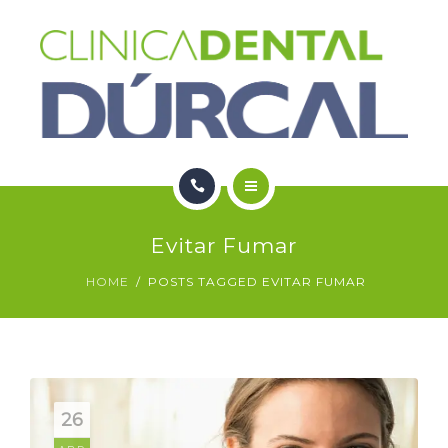
SERVICIOS
NOTICIAS
CONTACTO
HOME
Evitar Fumar
NOSOTROS
HOME
POSTS TAGGED EVITAR FUMAR
SERVICIOS
NOTICIAS
CONTACTO
26