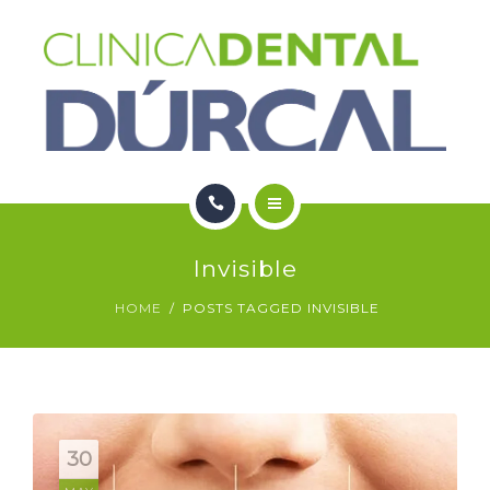
SERVICIOS
NOTICIAS
CONTACTO
HOME
Invisible
NOSOTROS
HOME
POSTS TAGGED INVISIBLE
SERVICIOS
NOTICIAS
CONTACTO
30