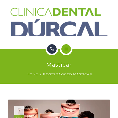
SERVICIOS
NOTICIAS
CONTACTO
HOME
Masticar
NOSOTROS
HOME
POSTS TAGGED MASTICAR
SERVICIOS
NOTICIAS
CONTACTO
7