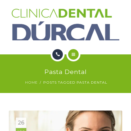
SERVICIOS
NOTICIAS
CONTACTO
HOME
Pasta Dental
NOSOTROS
HOME
POSTS TAGGED PASTA DENTAL
SERVICIOS
NOTICIAS
CONTACTO
26